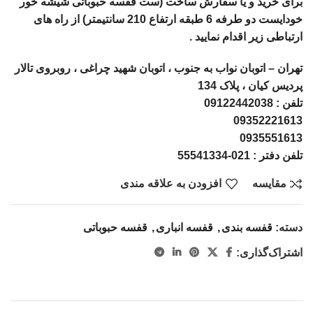
برای خرید و یا سفارش ساخت (ست قفسه حبوباتی شیشه خور
خودایست دو طرفه 6 طبقه ارتفاع 210 سانتیمتر) از راه های
ارتباطی زیر اقدام نمایید .
تهران – اتوبان نواب به جنوب ، اتوبان شهید چراغی ، روبروی تالار
پردیس کیان ، پلاک 134
تلفن : 09122442038
09352221613
0935551613
تلفن دفتر : 021-55541334
مقايسه
افزودن به علاقه مندی
دسته:
قفسه بندی
,
قفسه انباری
,
قفسه حبوباتی
اشتراک‌گذاری: