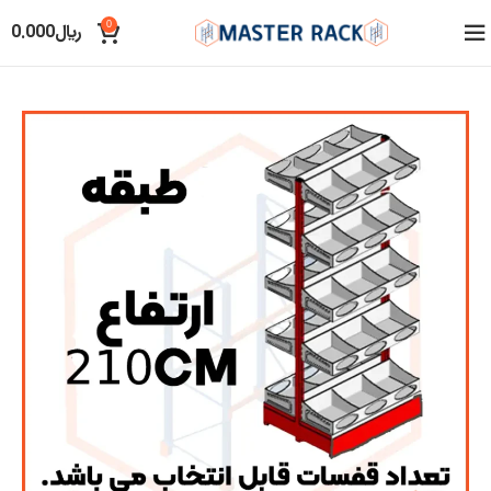
0
﷼
0.000