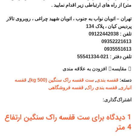
متر) از راه های ارتباطی زیر اقدام نمایید .
تهران – اتوبان نواب به جنوب ، اتوبان شهید چراغی ، روبروی تالار
پردیس کیان ، پلاک 134
تلفن : 09122442038
09352221613
0935551613
تلفن دفتر : 021-55541334
مقايسه
افزودن به علاقه مندی
دسته:
قفسه بندی
,
ست قفسه راک سنگین (500 kg)
,
قفسه
انباری
,
قفسه بندی راک
,
قفسه فروشگاهی
اشتراک‌گذاری:
1 دیدگاه برای
ست قفسه راک سنگین ارتفاع
4 متر