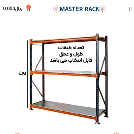
0
﷼
0.000